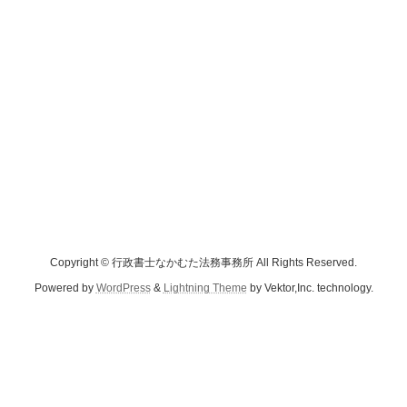
Copyright © 行政書士なかむた法務事務所 All Rights Reserved.
Powered by
WordPress
&
Lightning Theme
by Vektor,Inc. technology.