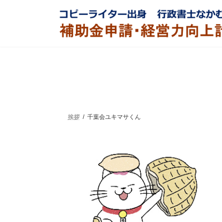
コ
ナ
ン
ビ
テ
ゲ
ン
ー
ツ
シ
へ
ョ
ス
ン
キ
に
ッ
移
プ
動
挨拶
千葉会ユキマサくん