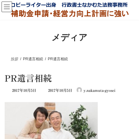
コ
ナ
ン
ビ
テ
ゲ
ン
ー
ツ
シ
へ
ョ
メディア
ス
ン
キ
に
ッ
移
プ
動
挨拶
PR遺言相続
PR遺言相続
PR遺言相続
最
2017年10月5日
2017年10月5日
y.nakamuta-gyosei
終
更
新
日
時
: