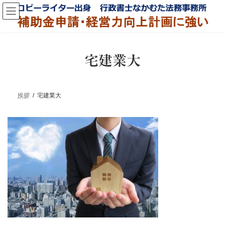
コ
ナ
ン
ビ
テ
ゲ
ン
ー
ツ
シ
へ
ョ
宅建業大
ス
ン
キ
に
ッ
移
プ
動
挨拶
宅建業大