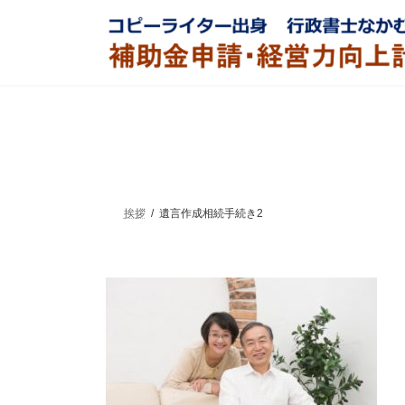
コ
ナ
ン
ビ
テ
ゲ
ン
ー
ツ
シ
へ
ョ
ス
ン
キ
に
ッ
移
プ
動
挨拶
遺言作成相続手続き2