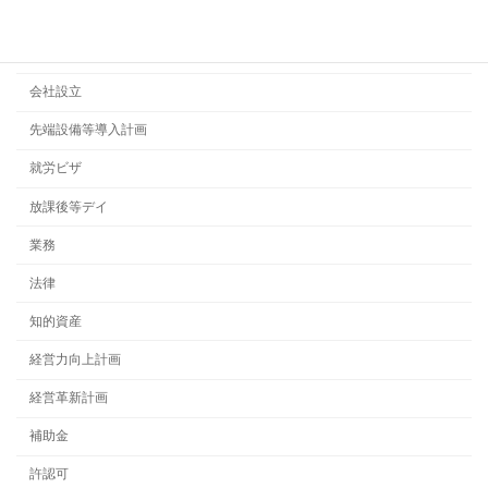
ビジネス法務
契約書
会社設立
先端設備等導入計画
就労ビザ
放課後等デイ
業務
法律
知的資産
経営力向上計画
経営革新計画
補助金
許認可