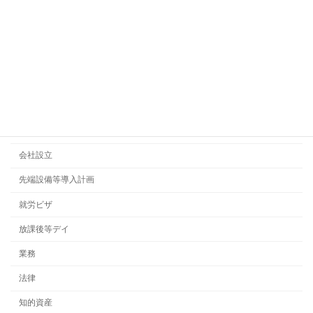
２万円の認定を取得
2021年8月29日
カテゴリー
ビジネス法務
契約書
会社設立
先端設備等導入計画
就労ビザ
放課後等デイ
業務
法律
知的資産