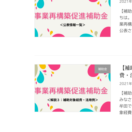
2021
【補助
ちは。
業再構
公表さ
【補
補助金
費・
2021
【補助
みなさ
牟田で
象経費