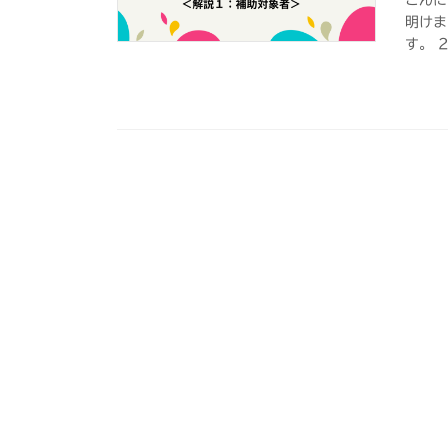
明けま
す。 