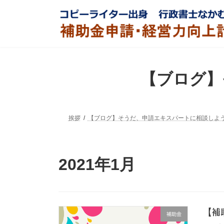
コ
ナ
ン
ビ
テ
ゲ
ン
ー
ツ
シ
へ
ョ
ス
ン
【ブログ】
キ
に
ッ
移
プ
動
挨拶
【ブログ】そうだ、申請エキスパートに相談しよ
2021年1月
【補
補助金