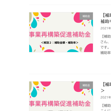
【補
補助金
補助
2021
【補助
さん、
です。
補助率
【補
補助金
＞
2021
【補助
こんに