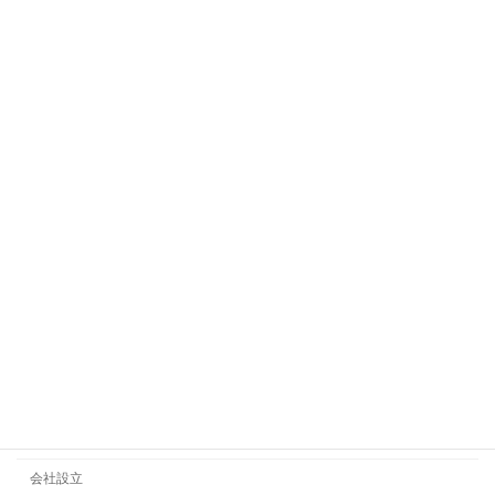
【補助金】小規模事業者持続化補助金、
補助金
採択結果
2021年9月2日
【経営力向上計画】２４件、３億７,９８
経営力向上計画
２万円の認定を取得
2021年8月29日
カテゴリー
ビジネス法務
契約書
会社設立