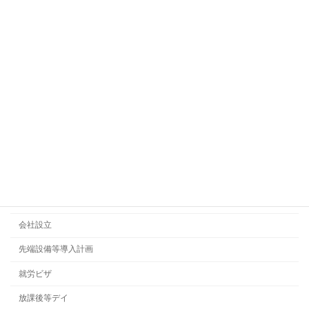
2021年9月2日
【経営力向上計画】２４件、３億７,９８
経営力向上計画
２万円の認定を取得
2021年8月29日
カテゴリー
ビジネス法務
契約書
会社設立
先端設備等導入計画
就労ビザ
放課後等デイ